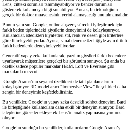
Lens, ciltteki sorunları tanımlayabiliyor ve benzer durumları
göstererek kullanıcıya bilgi sunabiliyor. Ancak, bu teknolojinin
gerçek bir doktor muayenesinin yerini alamayacağı unutulmamalıdır.
Bunun yanı sıra Google, online alışveriş sürecini iyileştirmek için
farklı beden tiplerindeki giysilerin deneyimini de kolaylaştırıyor.
Kullanıcılar, istedikleri kıyafetleri stil, renk ve desen gibi kriterlere
göre filtreleyebiliyorlar. Ayrıca, sanal deneme özelliğiyle aynı ürünü
farklı bedenlerde deneyimleyebiliyorlar.
Generatif yapay zeka kullanılarak, yazılım giysileri farklı bedenlere
uyarlayarak müşterilere gerçekçi bir görünüm sunuyor. Şu anda bu
özellik sadece popüler markalar H&M, Loft ve Everlane gibi
markalarda mevcut.
Google Arama’nın seyahat özellikleri de tatil planlamalarını
kolaylaştırıyor. 3D model aracı “Immersive View” ile şehirleri daha
zengin bir deneyimle keşfedebilirsiniz.
Bu yenilikler, Google’ın yapay zeka destekli sohbet deneyimi Bard
ile birleştiğinde kullanıcılara daha etkili bir deneyim sunuyor. Bard
taleplerine görseller ekleyerek Lens’in analiz yapmasına yardımcı
oluyor.
Google’ın sunduğu bu yenilikler, kullanıcıların Google Arama’yı